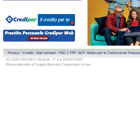
|
Privacy
|
Credits
|
Dati societari
|
PSD 2 TPP
|
ACF: Arbitro per le Controversie Finanzia
(C) 2010-2019 BCC Rivarolo - P. Iva 15240741007
Banca aderente al Gruppo Bancario Cooperativo Iccrea