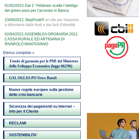
01/02/2022
Dal 1° Febbraio scatta l’obbligo
del green pass per l’accesso in Banca
23/09/2021
StopFrodi!!!
un sito per imparare
a difendersi dalle frodi e dai furti d’identità
02/04/2021
ASSEMBLEA ORDINARIA 2021
CASSA RURALE ED ARTIGIANA DI
RIVAROLO MANTOVANO
Elenco completo »
Fondo di garanzia per le PMI del Ministero
dello Sviluppo Economico (legge 662/96)
GAL OGLIO-PO News Bandi
Nuove regole europee sulla gestione
delle crisi bancarie
Sicurezza dei pagamenti su internet –
Info per il Cliente
RECLAMI
SOSTENIBILITA'