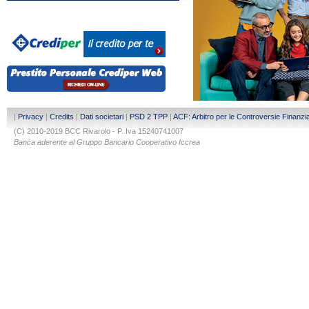
|
Privacy
|
Credits
|
Dati societari
|
PSD 2 TPP
|
ACF: Arbitro per le Controversie Finanzia
(C) 2010-2019 BCC Rivarolo - P. Iva 15240741007
Banca aderente al Gruppo Bancario Cooperativo Iccrea