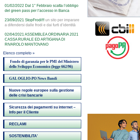
01/02/2022
Dal 1° Febbraio scatta l’obbligo
del green pass per l’accesso in Banca
23/09/2021
StopFrodi!!!
un sito per imparare
a difendersi dalle frodi e dai furti d’identità
02/04/2021
ASSEMBLEA ORDINARIA 2021
CASSA RURALE ED ARTIGIANA DI
RIVAROLO MANTOVANO
Elenco completo »
Fondo di garanzia per le PMI del Ministero
dello Sviluppo Economico (legge 662/96)
GAL OGLIO-PO News Bandi
Nuove regole europee sulla gestione
delle crisi bancarie
Sicurezza dei pagamenti su internet –
Info per il Cliente
RECLAMI
SOSTENIBILITA'