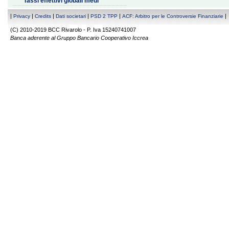
Tassi effettivi globali medi
|
|
|
|
|
|
Privacy
Credits
Dati societari
PSD 2 TPP
ACF: Arbitro per le Controversie Finanziarie
(C) 2010-2019 BCC Rivarolo - P. Iva 15240741007
Banca aderente al Gruppo Bancario Cooperativo Iccrea