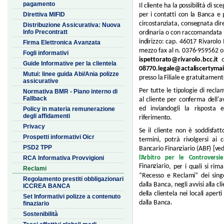
pagamento
Il cliente ha la possibilità di 
Direttiva MIFID
per i contatti con la Banca e
circostanziata, consegnata dire
Distribuzione Assicurativa: Nuova
Info Precontratt
ordinaria o con raccomandata A
indirizzo: cap. 46017 Rivarol
Firma Elettronica Avanzata
mezzo fax al n. 0376-959562 o c
Fogli informativi
ispettorato@rivarolo.bcc.it
o 
Guide Informative per la clientela
08770.legale@actaliscertymail
Mutui: linee guida Abi/Ania polizze
presso la Filiale e gratuitament
assicurative
Per tutte le tipologie di recl
Normativa BMR - Piano interno di
Fallback
al cliente per conferma dell'
ed inviandogli la risposta 
Policy in materia remunerazione
degli affidamenti
riferimento.
Privacy
Se il cliente non è soddisfat
Prospetti informativi Oicr
termini, potrà rivolgersi ai c
PSD2 TPP
Bancario Finanziario (ABF) [ve
RCA Informativa Provvigioni
l’Arbitro per le Controversie
Finanziario
, per i quali si ri
Reclami
“Recesso e Reclami” dei singoli
Regolamento prestiti obbligazionari
dalla Banca, negli avvisi alla 
ICCREA BANCA
della clientela nei locali aper
Set Informativi polizze a contenuto
dalla Banca.
finaziario
Sostenibilità