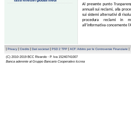
Tassi effettivi globali medi
Al presente punto Trasparenz
annuali sui reclami, alla proc
sui sistemi alternativi di risol
procedura reclami in mat
all’informativa concernente l’
|
|
|
|
|
|
Privacy
Credits
Dati societari
PSD 2 TPP
ACF: Arbitro per le Controversie Finanziarie
(C) 2010-2019 BCC Rivarolo - P. Iva 15240741007
Banca aderente al Gruppo Bancario Cooperativo Iccrea