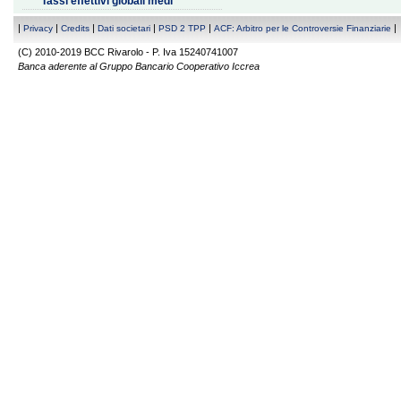
Tassi effettivi globali medi
|
|
|
|
|
|
Privacy
Credits
Dati societari
PSD 2 TPP
ACF: Arbitro per le Controversie Finanziarie
(C) 2010-2019 BCC Rivarolo - P. Iva 15240741007
Banca aderente al Gruppo Bancario Cooperativo Iccrea