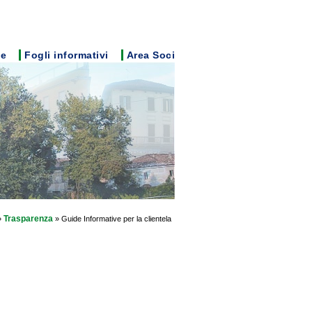
e
Fogli informativi
Area Soci
Trasparenza
»
» Guide Informative per la clientela