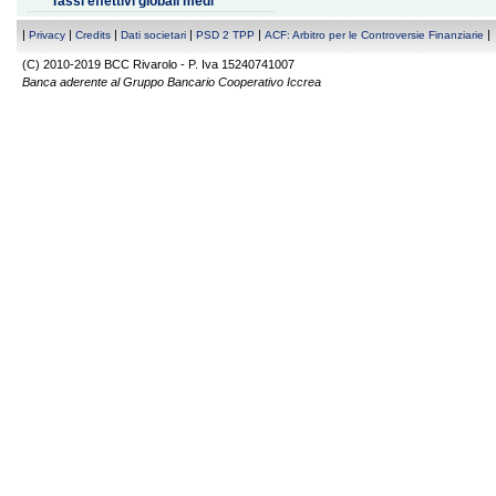
Tassi effettivi globali medi
|
|
|
|
|
|
Privacy
Credits
Dati societari
PSD 2 TPP
ACF: Arbitro per le Controversie Finanziarie
(C) 2010-2019 BCC Rivarolo - P. Iva 15240741007
Banca aderente al Gruppo Bancario Cooperativo Iccrea